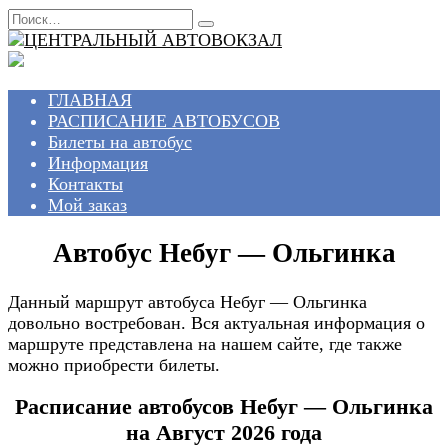
Перейти
Search
к
for:
содержанию
ГЛАВНАЯ
РАСПИСАНИЕ АВТОБУСОВ
Билеты на автобус
Информация
Контакты
Мой заказ
Автобус Небуг — Ольгинка
Данный маршрут автобуса Небуг — Ольгинка
довольно востребован. Вся актуальная информация о
маршруте представлена на нашем сайте, где также
можно приобрести билеты.
Расписание автобусов Небуг — Ольгинка
на Август 2026 года