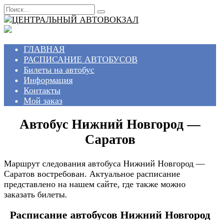
Перейти
Search
к
for:
содержанию
ГЛАВНАЯ
РАСПИСАНИЕ АВТОБУСОВ
Билеты на автобус
Информация
Контакты
Мой заказ
Автобус Нижний Новгород —
Саратов
Маршрут следования автобуса Нижний Новгород —
Саратов востребован. Актуальное расписание
представлено на нашем сайте, где также можно
заказать билеты.
Расписание автобусов Нижний Новгород