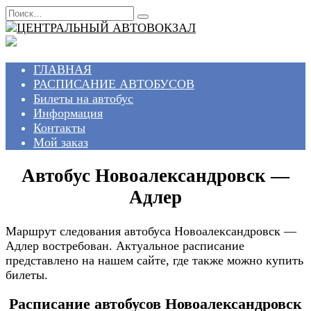
Перейти
Search
к
for:
содержанию
ГЛАВНАЯ
РАСПИСАНИЕ АВТОБУСОВ
Билеты на автобус
Информация
Контакты
Мой заказ
Автобус Новоалександровск —
Адлер
Маршрут следования автобуса Новоалександровск —
Адлер востребован. Актуальное расписание
представлено на нашем сайте, где также можно купить
билеты.
Расписание автобусов Новоалександровск