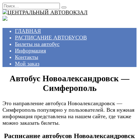
Перейти
Search
к
for:
содержанию
ГЛАВНАЯ
РАСПИСАНИЕ АВТОБУСОВ
Билеты на автобус
Информация
Контакты
Мой заказ
Автобус Новоалександровск —
Симферополь
Это направление автобуса Новоалександровск —
Симферополь популярно у пользователей. Вся нужная
информация представлена на нашем сайте, где также
можно заказать билеты.
Расписание автобусов Новоалександровск