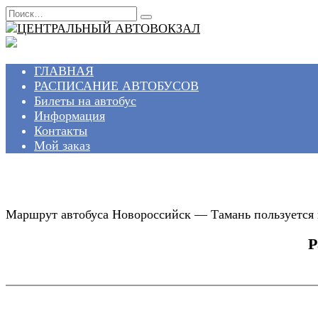
Перейти
Search
к
for:
содержанию
ГЛАВНАЯ
РАСПИСАНИЕ АВТОБУСОВ
Билеты на автобус
Информация
Контакты
Мой заказ
Маршрут автобуса Новороссийск — Тамань пользуется п
Р