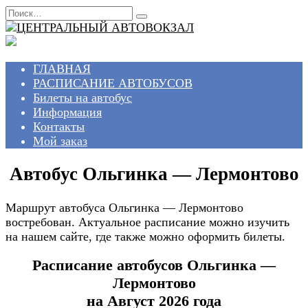
Перейти
Search
к
for:
содержанию
ГЛАВНАЯ
РАСПИСАНИЕ АВТОБУСОВ
Билеты на автобус
Информация
Контакты
Мой заказ
Автобус Ольгинка — Лермонтово
Маршрут автобуса Ольгинка — Лермонтово
востребован. Актуальное расписание можно изучить
на нашем сайте, где также можно оформить билеты.
Расписание автобусов Ольгинка —
Лермонтово
на Август 2026 года