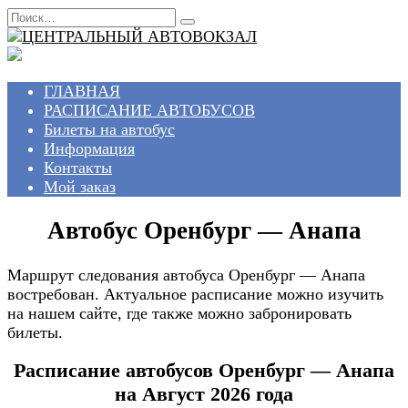
Перейти
Search
к
for:
содержанию
ГЛАВНАЯ
РАСПИСАНИЕ АВТОБУСОВ
Билеты на автобус
Информация
Контакты
Мой заказ
Автобус Оренбург — Анапа
Маршрут следования автобуса Оренбург — Анапа
востребован. Актуальное расписание можно изучить
на нашем сайте, где также можно забронировать
билеты.
Расписание автобусов Оренбург — Анапа
на Август 2026 года