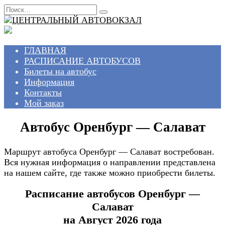
Перейти
Search
к
for:
содержанию
ГЛАВНАЯ
РАСПИСАНИЕ АВТОБУСОВ
Билеты на автобус
Информация
Контакты
Мой заказ
Автобус Оренбург — Салават
Маршрут автобуса Оренбург — Салават востребован.
Вся нужная информация о направлении представлена
на нашем сайте, где также можно приобрести билеты.
Расписание автобусов Оренбург —
Салават
на Август 2026 года