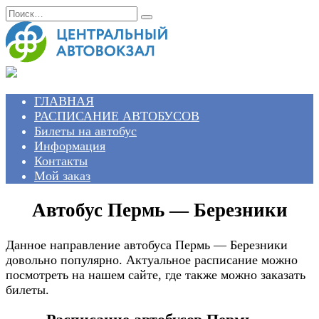
Перейти
Search
к
for:
содержанию
ГЛАВНАЯ
РАСПИСАНИЕ АВТОБУСОВ
Билеты на автобус
Информация
Контакты
Мой заказ
Автобус Пермь — Березники
Данное направление автобуса Пермь — Березники
довольно популярно. Актуальное расписание можно
посмотреть на нашем сайте, где также можно заказать
билеты.