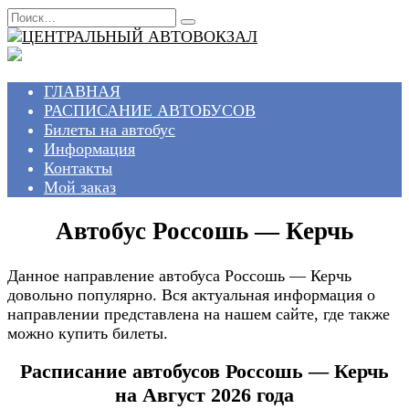
Перейти
Search
к
for:
содержанию
ГЛАВНАЯ
РАСПИСАНИЕ АВТОБУСОВ
Билеты на автобус
Информация
Контакты
Мой заказ
Автобус Россошь — Керчь
Данное направление автобуса Россошь — Керчь
довольно популярно. Вся актуальная информация о
направлении представлена на нашем сайте, где также
можно купить билеты.
Расписание автобусов Россошь — Керчь
на Август 2026 года