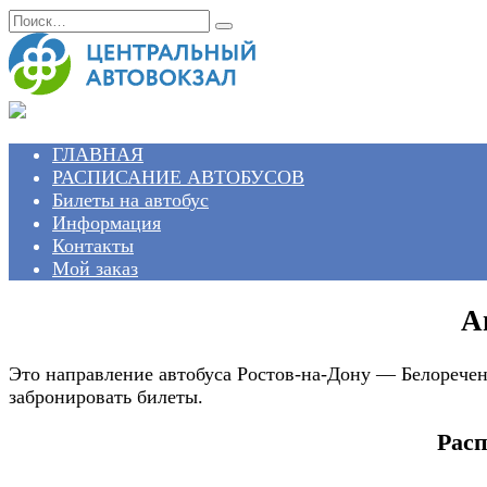
Перейти
Search
к
for:
содержанию
ГЛАВНАЯ
РАСПИСАНИЕ АВТОБУСОВ
Билеты на автобус
Информация
Контакты
Мой заказ
А
Это направление автобуса Ростов-на-Дону — Белоречен
забронировать билеты.
Расп