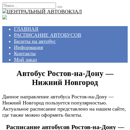
Перейти
Search
к
for:
содержанию
ГЛАВНАЯ
РАСПИСАНИЕ АВТОБУСОВ
Билеты на автобус
Информация
Контакты
Мой заказ
Автобус Ростов-на-Дону —
Нижний Новгород
Данное направление автобуса Ростов-на-Дону —
Нижний Новгород пользуется популярностью.
Актуальное расписание представлено на нашем сайте,
где также можно оформить билеты.
Расписание автобусов Ростов-на-Дону —