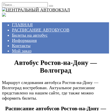
Перейти
Search
к
for:
содержанию
ГЛАВНАЯ
РАСПИСАНИЕ АВТОБУСОВ
Билеты на автобус
Информация
Контакты
Мой заказ
Автобус Ростов-на-Дону —
Волгоград
Маршрут следования автобуса Ростов-на-Дону —
Волгоград востребован. Актуальное расписание
представлено на нашем сайте, где также можно
оформить билеты.
Расписание автобусов Ростов-на-Дону —