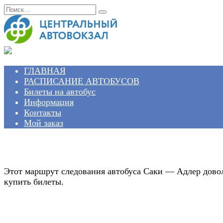
Перейти
Search
к
for:
содержанию
ГЛАВНАЯ
РАСПИСАНИЕ АВТОБУСОВ
Билеты на автобус
Информация
Контакты
Мой заказ
Этот маршрут следования автобуса Саки — Адлер довол
купить билеты.