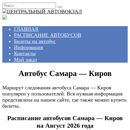
Перейти
Search
к
for:
содержанию
ГЛАВНАЯ
РАСПИСАНИЕ АВТОБУСОВ
Билеты на автобус
Информация
Контакты
Мой заказ
Автобус Самара — Киров
Маршрут следования автобуса Самара — Киров
популярен у пользователей. Вся нужная информация
представлена на нашем сайте, где также можно купить
билеты.
Расписание автобусов Самара — Киров
на Август 2026 года