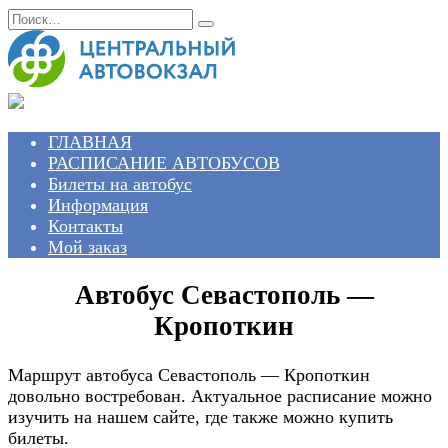
Перейти
Search
к
for:
содержанию
ГЛАВНАЯ
РАСПИСАНИЕ АВТОБУСОВ
Билеты на автобус
Информация
Контакты
Мой заказ
Автобус Севастополь —
Кропоткин
Маршрут автобуса Севастополь — Кропоткин
довольно востребован. Актуальное расписание можно
изучить на нашем сайте, где также можно купить
билеты.