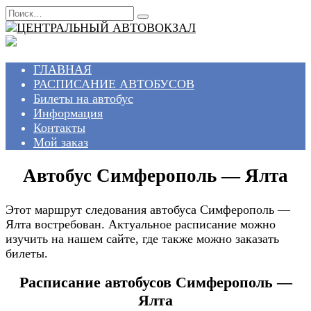
Перейти
Search
к
for:
содержанию
ГЛАВНАЯ
РАСПИСАНИЕ АВТОБУСОВ
Билеты на автобус
Информация
Контакты
Мой заказ
Автобус Симферополь — Ялта
Этот маршрут следования автобуса Симферополь —
Ялта востребован. Актуальное расписание можно
изучить на нашем сайте, где также можно заказать
билеты.
Расписание автобусов Симферополь —
Ялта