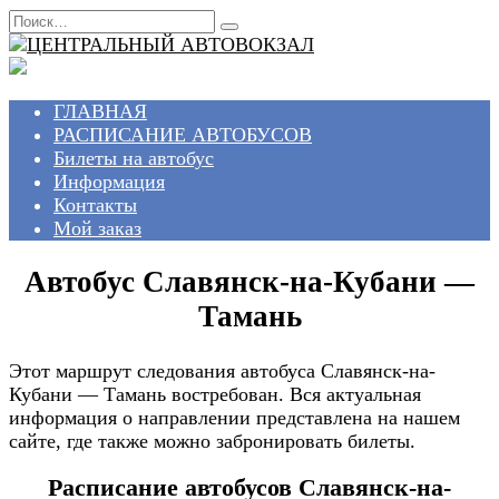
Перейти
Search
к
for:
содержанию
ГЛАВНАЯ
РАСПИСАНИЕ АВТОБУСОВ
Билеты на автобус
Информация
Контакты
Мой заказ
Автобус Славянск-на-Кубани —
Тамань
Этот маршрут следования автобуса Славянск-на-
Кубани — Тамань востребован. Вся актуальная
информация о направлении представлена на нашем
сайте, где также можно забронировать билеты.
Расписание автобусов Славянск-на-