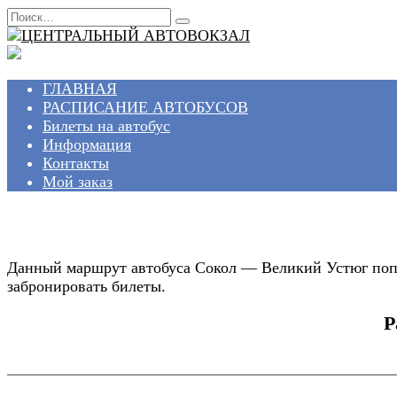
Перейти
Search
к
for:
содержанию
ГЛАВНАЯ
РАСПИСАНИЕ АВТОБУСОВ
Билеты на автобус
Информация
Контакты
Мой заказ
Данный маршрут автобуса Сокол — Великий Устюг попул
забронировать билеты.
Р