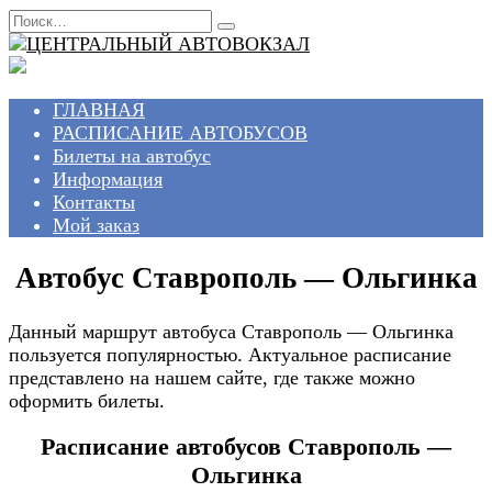
Перейти
Search
к
for:
содержанию
ГЛАВНАЯ
РАСПИСАНИЕ АВТОБУСОВ
Билеты на автобус
Информация
Контакты
Мой заказ
Автобус Ставрополь — Ольгинка
Данный маршрут автобуса Ставрополь — Ольгинка
пользуется популярностью. Актуальное расписание
представлено на нашем сайте, где также можно
оформить билеты.
Расписание автобусов Ставрополь —
Ольгинка