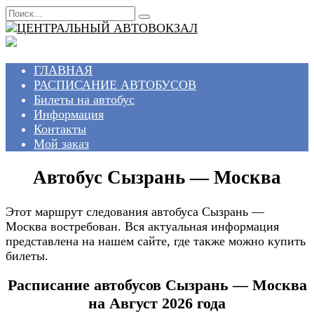
Перейти
Search
к
for:
содержанию
ГЛАВНАЯ
РАСПИСАНИЕ АВТОБУСОВ
Билеты на автобус
Информация
Контакты
Мой заказ
Автобус Сызрань — Москва
Этот маршрут следования автобуса Сызрань —
Москва востребован. Вся актуальная информация
представлена на нашем сайте, где также можно купить
билеты.
Расписание автобусов Сызрань — Москва
на Август 2026 года