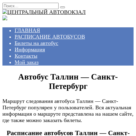
Перейти
Search
к
for:
содержанию
ГЛАВНАЯ
РАСПИСАНИЕ АВТОБУСОВ
Билеты на автобус
Информация
Контакты
Мой заказ
Автобус Таллин — Санкт-
Петербург
Маршрут следования автобуса Таллин — Санкт-
Петербург популярен у пользователей. Вся актуальная
информация о маршруте представлена на нашем сайте,
где также можно заказать билеты.
Расписание автобусов Таллин — Санкт-