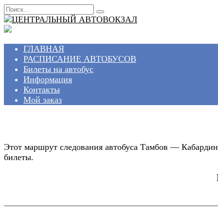
Перейти
Search
к
for:
содержанию
ГЛАВНАЯ
РАСПИСАНИЕ АВТОБУСОВ
Билеты на автобус
Информация
Контакты
Мой заказ
Этот маршрут следования автобуса Тамбов — Кабардинк
билеты.