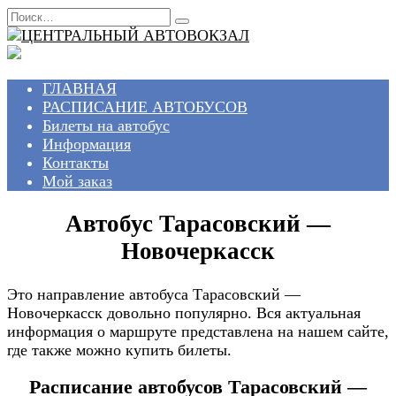
Перейти
Search
к
for:
содержанию
ГЛАВНАЯ
РАСПИСАНИЕ АВТОБУСОВ
Билеты на автобус
Информация
Контакты
Мой заказ
Автобус Тарасовский —
Новочеркасск
Это направление автобуса Тарасовский —
Новочеркасск довольно популярно. Вся актуальная
информация о маршруте представлена на нашем сайте,
где также можно купить билеты.
Расписание автобусов Тарасовский —