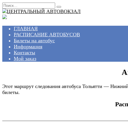
Перейти
Search
к
for:
содержанию
ГЛАВНАЯ
РАСПИСАНИЕ АВТОБУСОВ
Билеты на автобус
Информация
Контакты
Мой заказ
А
Этот маршрут следования автобуса Тольятти — Нижний 
билеты.
Рас