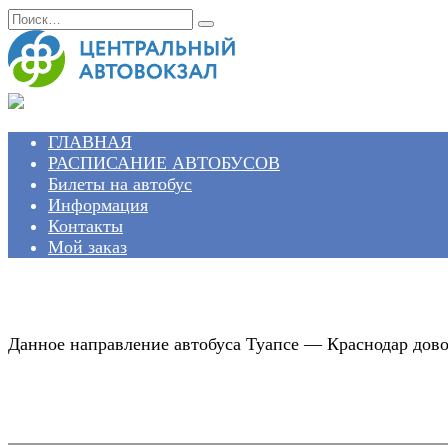
Перейти
Search
к
for:
содержанию
ГЛАВНАЯ
РАСПИСАНИЕ АВТОБУСОВ
Билеты на автобус
Информация
Контакты
Мой заказ
Данное направление автобуса Туапсе — Краснодар дово