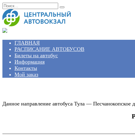
Перейти
Search
к
for:
содержанию
ГЛАВНАЯ
РАСПИСАНИЕ АВТОБУСОВ
Билеты на автобус
Информация
Контакты
Мой заказ
Данное направление автобуса Тула — Песчанокопское д
Р