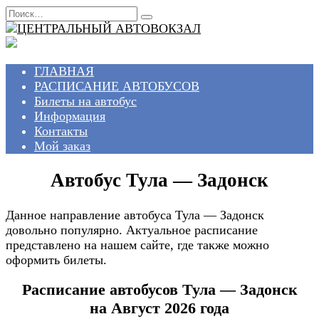
Перейти
Search
к
for:
содержанию
ГЛАВНАЯ
РАСПИСАНИЕ АВТОБУСОВ
Билеты на автобус
Информация
Контакты
Мой заказ
Автобус Тула — Задонск
Данное направление автобуса Тула — Задонск
довольно популярно. Актуальное расписание
представлено на нашем сайте, где также можно
оформить билеты.
Расписание автобусов Тула — Задонск
на Август 2026 года