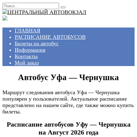
Перейти
Search
к
for:
содержанию
ГЛАВНАЯ
РАСПИСАНИЕ АВТОБУСОВ
Билеты на автобус
Информация
Контакты
Мой заказ
Автобус Уфа — Чернушка
Маршрут следования автобуса Уфа — Чернушка
популярен у пользователей. Актуальное расписание
представлено на нашем сайте, где также можно купить
билеты.
Расписание автобусов Уфу — Чернушка
на Август 2026 года