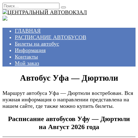
Перейти
Search
к
for:
содержанию
ГЛАВНАЯ
РАСПИСАНИЕ АВТОБУСОВ
Билеты на автобус
Информация
Контакты
Мой заказ
Автобус Уфа — Дюртюли
Маршрут автобуса Уфа — Дюртюли востребован. Вся
нужная информация о направлении представлена на
нашем сайте, где также можно купить билеты.
Расписание автобусов Уфу — Дюртюли
на Август 2026 года