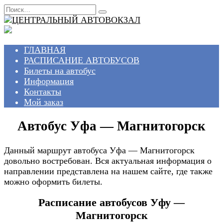
Перейти
Search
к
for:
содержанию
ГЛАВНАЯ
РАСПИСАНИЕ АВТОБУСОВ
Билеты на автобус
Информация
Контакты
Мой заказ
Автобус Уфа — Магнитогорск
Данный маршрут автобуса Уфа — Магнитогорск
довольно востребован. Вся актуальная информация о
направлении представлена на нашем сайте, где также
можно оформить билеты.
Расписание автобусов Уфу —
Магнитогорск