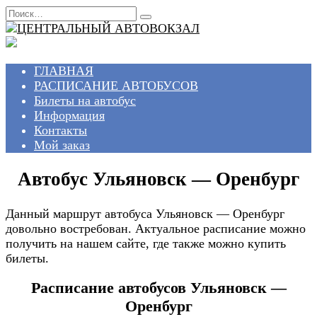
Перейти
Search
к
for:
содержанию
ГЛАВНАЯ
РАСПИСАНИЕ АВТОБУСОВ
Билеты на автобус
Информация
Контакты
Мой заказ
Автобус Ульяновск — Оренбург
Данный маршрут автобуса Ульяновск — Оренбург
довольно востребован. Актуальное расписание можно
получить на нашем сайте, где также можно купить
билеты.
Расписание автобусов Ульяновск —
Оренбург