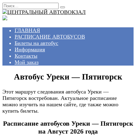
Перейти
Search
к
for:
содержанию
ГЛАВНАЯ
РАСПИСАНИЕ АВТОБУСОВ
Билеты на автобус
Информация
Контакты
Мой заказ
Автобус Уреки — Пятигорск
Этот маршрут следования автобуса Уреки —
Пятигорск востребован. Актуальное расписание
можно изучить на нашем сайте, где также можно
купить билеты.
Расписание автобусов Уреки — Пятигорск
на Август 2026 года