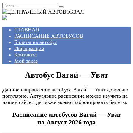
Перейти
Search
к
for:
содержанию
ГЛАВНАЯ
РАСПИСАНИЕ АВТОБУСОВ
Билеты на автобус
Информация
Контакты
Мой заказ
Автобус Вагай — Уват
Данное направление автобуса Вагай — Уват довольно
популярно. Актуальное расписание можно изучить на
нашем сайте, где также можно забронировать билеты.
Расписание автобусов Вагай — Уват
на Август 2026 года