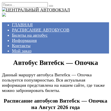
Перейти
Search
к
for:
содержанию
ГЛАВНАЯ
РАСПИСАНИЕ АВТОБУСОВ
Билеты на автобус
Информация
Контакты
Мой заказ
Автобус Витебск — Опочка
Данный маршрут автобуса Витебск — Опочка
пользуется популярностью. Вся актуальная
информация представлена на нашем сайте, где также
можно забронировать билеты.
Расписание автобусов Витебск — Опочка
на Август 2026 года