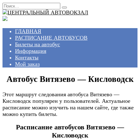
Перейти
Search
к
for:
содержанию
ГЛАВНАЯ
РАСПИСАНИЕ АВТОБУСОВ
Билеты на автобус
Информация
Контакты
Мой заказ
Автобус Витязево — Кисловодск
Этот маршрут следования автобуса Витязево —
Кисловодск популярен у пользователей. Актуальное
расписание можно изучить на нашем сайте, где также
можно купить билеты.
Расписание автобусов Витязево —
Кисловодск