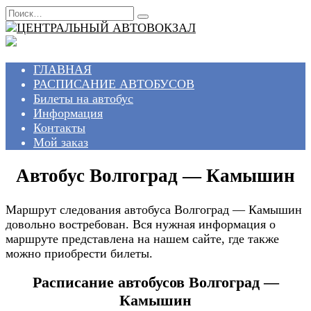
Перейти
Search
к
for:
содержанию
ГЛАВНАЯ
РАСПИСАНИЕ АВТОБУСОВ
Билеты на автобус
Информация
Контакты
Мой заказ
Автобус Волгоград — Камышин
Маршрут следования автобуса Волгоград — Камышин
довольно востребован. Вся нужная информация о
маршруте представлена на нашем сайте, где также
можно приобрести билеты.
Расписание автобусов Волгоград —
Камышин