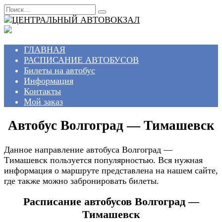
Перейти
Search
к
for:
содержанию
ГЛАВНАЯ
РАСПИСАНИЕ АВТОБУСОВ
Билеты на автобус
Информация
Контакты
Мой заказ
Автобус Волгоград — Тимашевск
Данное направление автобуса Волгоград —
Тимашевск пользуется популярностью. Вся нужная
информация о маршруте представлена на нашем сайте,
где также можно забронировать билеты.
Расписание автобусов Волгоград —
Тимашевск