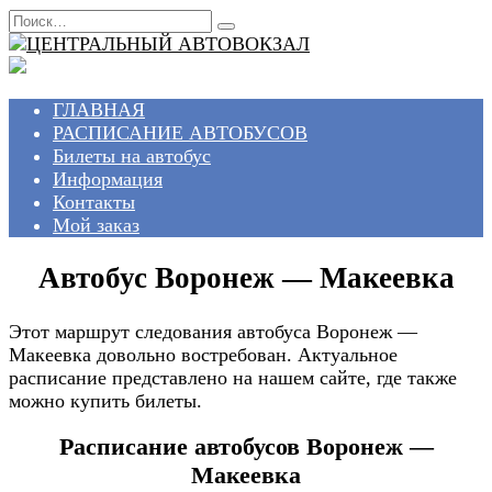
Перейти
Search
к
for:
содержанию
ГЛАВНАЯ
РАСПИСАНИЕ АВТОБУСОВ
Билеты на автобус
Информация
Контакты
Мой заказ
Автобус Воронеж — Макеевка
Этот маршрут следования автобуса Воронеж —
Макеевка довольно востребован. Актуальное
расписание представлено на нашем сайте, где также
можно купить билеты.
Расписание автобусов Воронеж —
Макеевка