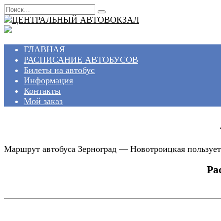
Перейти
Search
к
for:
содержанию
ГЛАВНАЯ
РАСПИСАНИЕ АВТОБУСОВ
Билеты на автобус
Информация
Контакты
Мой заказ
Маршрут автобуса Зерноград — Новотроицкая пользуетс
Ра