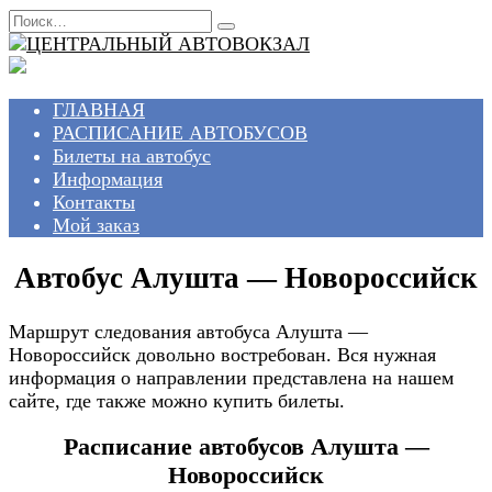
Перейти
Search
к
for:
содержанию
ГЛАВНАЯ
РАСПИСАНИЕ АВТОБУСОВ
Билеты на автобус
Информация
Контакты
Мой заказ
Автобус Алушта — Новороссийск
Маршрут следования автобуса Алушта —
Новороссийск довольно востребован. Вся нужная
информация о направлении представлена на нашем
сайте, где также можно купить билеты.
Расписание автобусов Алушта —
Новороссийск