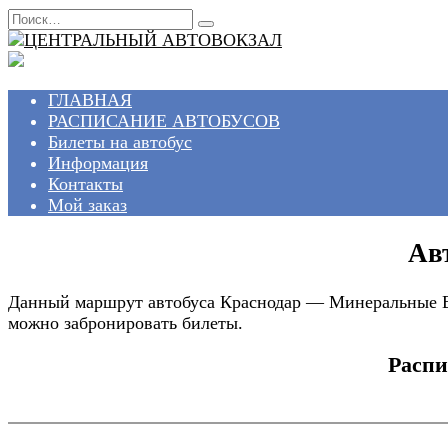
Перейти
Search
к
for:
содержанию
ГЛАВНАЯ
РАСПИСАНИЕ АВТОБУСОВ
Билеты на автобус
Информация
Контакты
Мой заказ
Ав
Данный маршрут автобуса Краснодар — Минеральные Во
можно забронировать билеты.
Распи