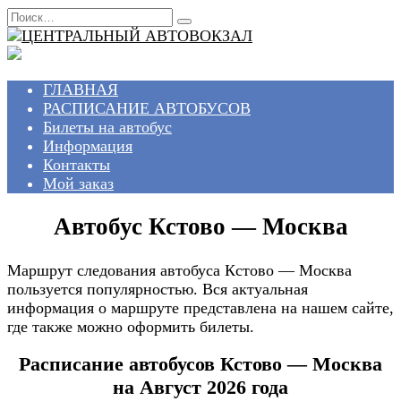
Перейти
Search
к
for:
содержанию
ГЛАВНАЯ
РАСПИСАНИЕ АВТОБУСОВ
Билеты на автобус
Информация
Контакты
Мой заказ
Автобус Кстово — Москва
Маршрут следования автобуса Кстово — Москва
пользуется популярностью. Вся актуальная
информация о маршруте представлена на нашем сайте,
где также можно оформить билеты.
Расписание автобусов Кстово — Москва
на Август 2026 года