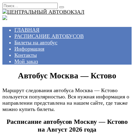
Перейти
Search
к
for:
содержанию
ГЛАВНАЯ
РАСПИСАНИЕ АВТОБУСОВ
Билеты на автобус
Информация
Контакты
Мой заказ
Автобус Москва — Кстово
Маршрут следования автобуса Москва — Кстово
пользуется популярностью. Вся нужная информация о
направлении представлена на нашем сайте, где также
можно купить билеты.
Расписание автобусов Москву — Кстово
на Август 2026 года