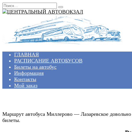
Перейти
Search
к
for:
содержанию
ГЛАВНАЯ
РАСПИСАНИЕ АВТОБУСОВ
Билеты на автобус
Информация
Контакты
Мой заказ
Маршрут автобуса Миллерово — Лазаревское довольно в
билеты.