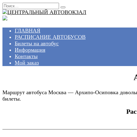
Перейти
Search
к
for:
содержанию
ГЛАВНАЯ
РАСПИСАНИЕ АВТОБУСОВ
Билеты на автобус
Информация
Контакты
Мой заказ
Маршрут автобуса Москва — Архипо-Осиповка довольно
билеты.
Рас