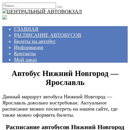
Перейти
Search
к
for:
содержанию
ГЛАВНАЯ
РАСПИСАНИЕ АВТОБУСОВ
Билеты на автобус
Информация
Контакты
Мой заказ
Автобус Нижний Новгород —
Ярославль
Данный маршрут автобуса Нижний Новгород —
Ярославль довольно востребован. Актуальное
расписание можно посмотреть на нашем сайте, где
также можно оформить билеты.
Расписание автобусов Нижний Новгород