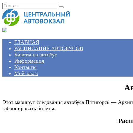
Перейти
Search
к
for:
содержанию
ГЛАВНАЯ
РАСПИСАНИЕ АВТОБУСОВ
Билеты на автобус
Информация
Контакты
Мой заказ
Ав
Этот маршрут следования автобуса Пятигорск — Архипо
забронировать билеты.
Расп