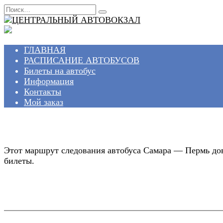
Перейти
Search
к
for:
содержанию
ГЛАВНАЯ
РАСПИСАНИЕ АВТОБУСОВ
Билеты на автобус
Информация
Контакты
Мой заказ
Этот маршрут следования автобуса Самара — Пермь дов
билеты.