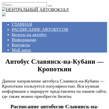
Перейти
Search
к
for:
содержанию
ГЛАВНАЯ
РАСПИСАНИЕ АВТОБУСОВ
Билеты на автобус
Информация
Контакты
Мой заказ
Автобус Славянск-на-Кубани —
Кропоткин
Данное направление автобуса Славянск-на-Кубани —
Кропоткин пользуется популярностью. Вся нужная
информация о маршруте представлена на нашем сайте,
где также можно приобрести билеты.
Расписание автобусов Славянск-на-